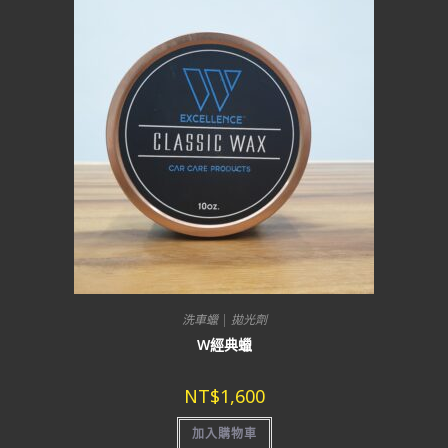
洗車蠟 | 拋光劑
W經典蠟
NT$
1,600
加入購物車