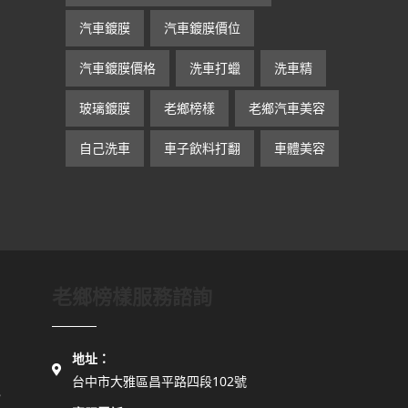
汽車鍍膜
汽車鍍膜價位
汽車鍍膜價格
洗車打蠟
洗車精
玻璃鍍膜
老鄉榜樣
老鄉汽車美容
自己洗車
車子飲料打翻
車體美容
老鄉榜樣服務諮詢
地址：
台中市大雅區昌平路四段102號
？