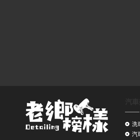
汽車
洗
汽