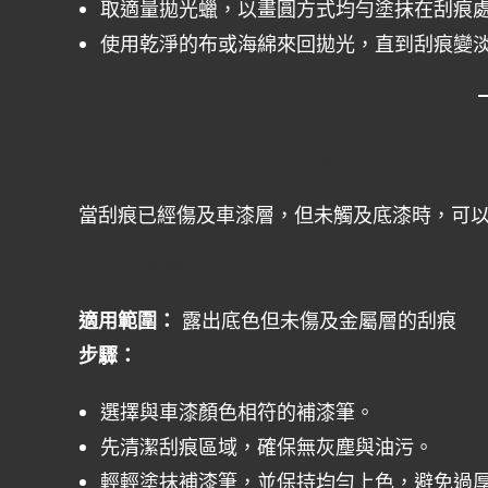
取適量拋光蠟，以畫圓方式均勻塗抹在刮痕
使用乾淨的布或海綿來回拋光，直到刮痕變
◎
中度
汽車刮痕修復
的方式
當刮痕已經傷及車漆層，但未觸及底漆時，可
1. 使用補漆筆
適用範圍：
露出底色但未傷及金屬層的刮痕
步驟：
選擇與車漆顏色相符的補漆筆。
先清潔刮痕區域，確保無灰塵與油污。
輕輕塗抹補漆筆，並保持均勻上色，避免過