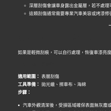
深層刮傷會讓車身露出金屬層，若不處理
這類刮傷通常需要專業汽車美容或烤漆修
◎
輕微汽車刮痕修復的方式
如果是輕微刮痕，可以自行處理，恢復車漆亮
1. 使用拋光蠟修復
適用範圍：
表層刮傷
工具準備：
拋光蠟、擦車布、海綿
步驟：
汽車外觀清潔後，受損區域確保表面無灰塵