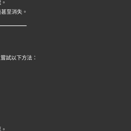
處。
淡甚至消失。
以嘗試以下方法：
厚。