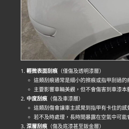
輕微表面刮痕
（僅傷及透明漆層）
這類刮痕通常是細小的擦痕或指甲刮過的
主要影響車輛美觀，但不會傷害到車漆本
中度刮痕
（傷及車漆層）
這類刮傷會讓車主感覺到指甲有卡住的感
若不及時處理，長時間暴露在空氣中可能
深層刮痕
（傷及底漆甚至鈑金層）