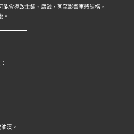
可能會導致生鏽、腐蝕，甚至影響車體結構。
復。
度：
或油漬。