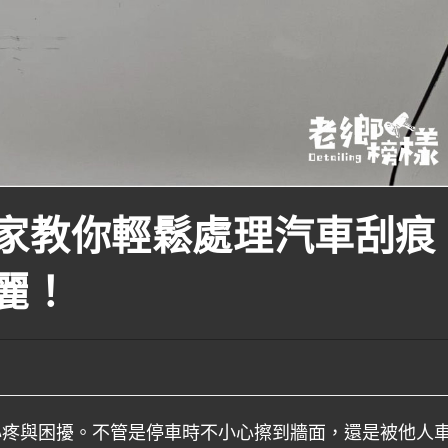
家教你輕鬆處理汽車刮痕
麗！
心疼與困擾。不管是停車時不小心擦到牆面，還是被他人